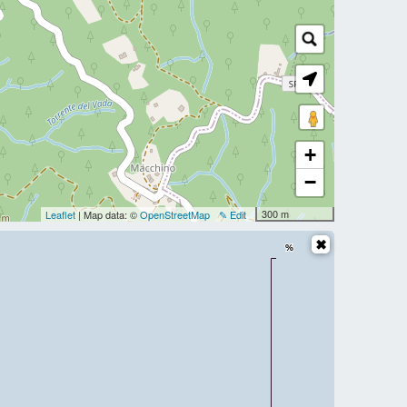
+
−
300 m
Leaflet
| Map data: ©
OpenStreetMap
✎ Edit
%