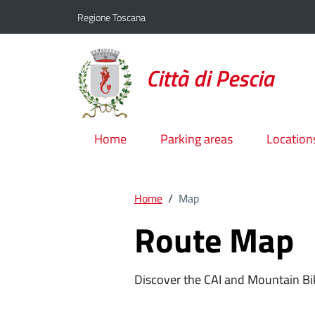
Go to content
Go to the footer
Regione Toscana
Città di Pescia
Home
Parking areas
Location
Home
/
Map
Route Map
Discover the CAI and Mountain Bik