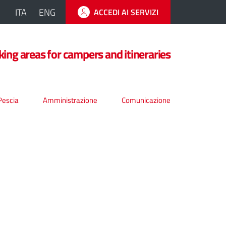
ITA
ENG
ACCEDI AI SERVIZI
king areas for campers and itineraries
Pescia
Amministrazione
Comunicazione