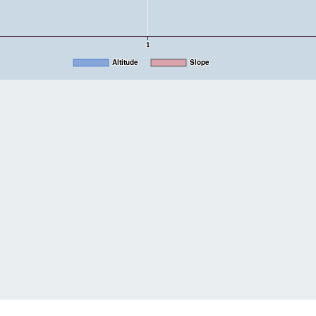
1
Altitude
Slope