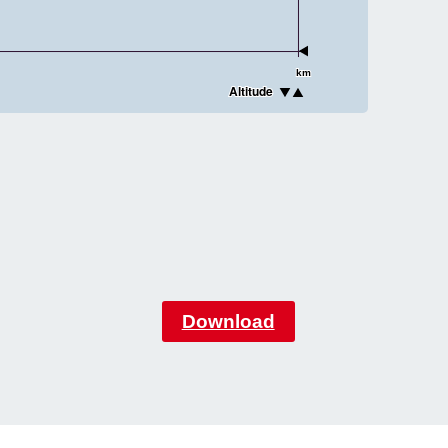
km
Altitude
Download