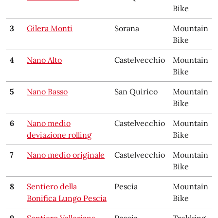
Bike
3
Gilera Monti
Sorana
Mountain
Bike
4
Nano Alto
Castelvecchio
Mountain
Bike
5
Nano Basso
San Quirico
Mountain
Bike
6
Nano medio
Castelvecchio
Mountain
deviazione rolling
Bike
7
Nano medio originale
Castelvecchio
Mountain
Bike
8
Sentiero della
Pescia
Mountain
Bonifica Lungo Pescia
Bike
9
Sentiero Valleriana
Pescia
Trekking