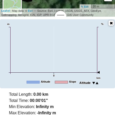
20 m
✎ Edit
Leaflet
| Map data: ©
Esri
— Source: Esri, i-cubed, USDA, USGS, AEX, GeoEye,
Getmapping, Aerogrid, IGN, IGP, UPR-EGP, and the GIS User Community
m
%
0
km
Altitude
Slope
Altitude
Total Length:
0.00 km
Total Time:
00:00'01"
Min Elevation:
Infinity m
Max Elevation:
-Infinity m