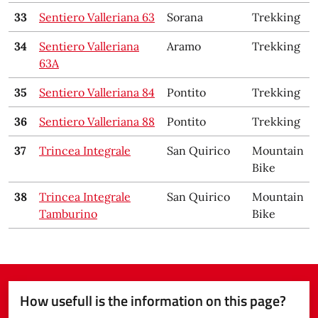
33
Sentiero Valleriana 63
Sorana
Trekking
34
Sentiero Valleriana
Aramo
Trekking
63A
35
Sentiero Valleriana 84
Pontito
Trekking
36
Sentiero Valleriana 88
Pontito
Trekking
37
Trincea Integrale
San Quirico
Mountain
Bike
38
Trincea Integrale
San Quirico
Mountain
Tamburino
Bike
How usefull is the information on this page?