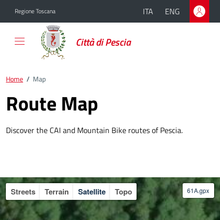
Go to content
Go to the footer
ITA
ENG
Regione Toscana
Città di Pescia
Home
/
Map
Route Map
Discover the CAI and Mountain Bike routes of Pescia.
Streets
Terrain
Satellite
Topo
61A.gpx